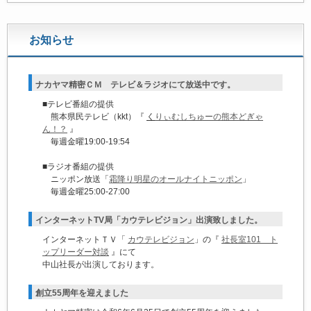
お知らせ
ナカヤマ精密ＣＭ テレビ＆ラジオにて放送中です。
■テレビ番組の提供
熊本県民テレビ（kkt）『
く
りぃむしちゅーの熊本どぎゃ
ん！？
』
毎週金曜19:00-19:54
■ラジオ番組の提供
ニッポン放送「
霜降り明星のオールナイトニッポン
」
毎週金曜25:00-27:00
インターネットTV局「カウテレビジョン」出演致しました。
インターネットＴＶ「
カウテレビジョン
」の『
社長室101 ト
ップリーダー対談
』にて
中山社長が出演しております。
創立55周年を迎えました