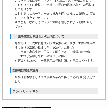
ナカヤマ精密は令和6年6月25日で創立55周年を迎えました。
これもひとえに皆様のご支援、ご愛顧の賜物と心から感謝いた
しております。
これを機に社員一同、一層の努力を行い皆様のご愛顧にお応え
していく所存でございます。
今後とも、なにとぞご支援ご愛顧を賜りますようお願い申し上
げます。
「
一般事業主行動計画
」の公表について
弊社では、「次世代育成支援対策推進法」及び「女性の職業生
活における活躍の推進に関する法律」に基づき、
・仕事と家庭生活・子育てを両立できる労働環境の整備
・女性が活躍しやすい職場作りの推進
を実現するため、「一般事業主行動計画」を策定しています。
医療機器製造業登録
当社は熊本県より医療機器製造業者であることの証明を受けま
した。
プライバシーポリシー